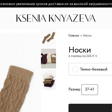
озможно увеличение сроков доставки из-за высокой загруженност
Главная
Носки
Носки
4 платежа по 248 ₽
Темно-бежевый
Размер:
37-41