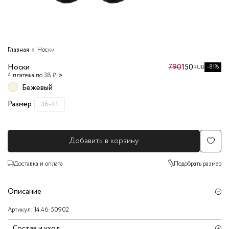
Главная
Носки
Носки
790
150
-81%
RUB
4 платежа по 38 ₽
Бежевый
Размер:
36-41
Добавить в корзину
Доставка и оплата
Подобрать размер
Описание
Артикул:
14.46-50902
Состав и уход