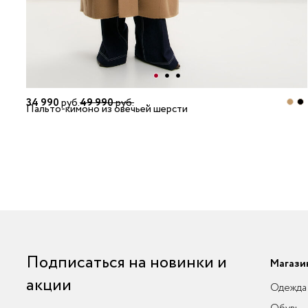
34 990
руб.
49 990
руб.
Пальто-кимоно из овечьей шерсти
Подписаться на новинки и
Магази
акции
Одежда