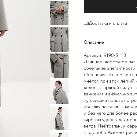
Доставка и оплата
Описание
Артикул:
9198-51113
Длинное шерстяное паль
сочетание элегантности 
обеспечивает комфорт: 
мнётся, при этом лёгкий
холода, а прямой силуэт
движения и визуально вы
пуговицами придаёт строг
посадку по талии — можно
и без него для более ра
карманы удобны для мело
ветра. Нейтральный серы
гардероба. Асимметричны