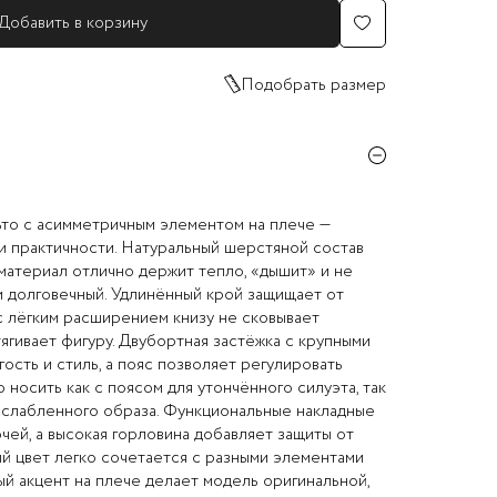
Добавить в корзину
Подобрать размер
то с асимметричным элементом на плече —
и практичности. Натуральный шерстяной состав
материал отлично держит тепло, «дышит» и не
 и долговечный. Удлинённый крой защищает от
 с лёгким расширением книзу не сковывает
тягивает фигуру. Двубортная застёжка с крупными
ость и стиль, а пояс позволяет регулировать
 носить как с поясом для утончённого силуэта, так
сслабленного образа. Функциональные накладные
чей, а высокая горловина добавляет защиты от
й цвет легко сочетается с разными элементами
й акцент на плече делает модель оригинальной,