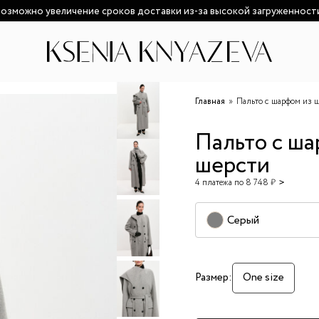
озможно увеличение сроков доставки из-за высокой загруженност
Главная
Пальто с шарфом из 
Пальто с ша
шерсти
4 платежа по 8 748 ₽
Серый
Размер:
One size