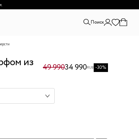
и.
Поиск
шерсти
рфом из
49 990
34 990
-30%
RUB