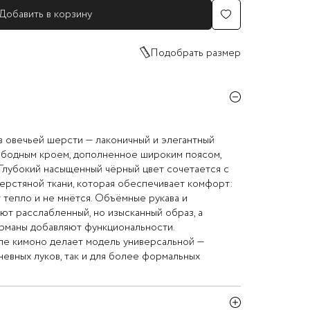
Добавить в корзину
Подобрать размер
 овечьей шерсти — лаконичный и элегантный
ободным кроем, дополненное широким поясом,
Глубокий насыщенный чёрный цвет сочетается с
ерстяной ткани, которая обеспечивает комфорт:
 тепло и не мнётся. Объёмные рукава и
ют расслабленный, но изысканный образ, а
арманы добавляют функциональности.
ле кимоно делает модель универсальной —
невных луков, так и для более формальных