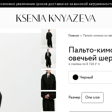
озможно увеличение сроков доставки из-за высокой загруженност
Главная
Пальто-кимоно из ов
Пальто-ким
овечьей ше
4 платежа по 8 748 ₽
Черный
Размер:
One size