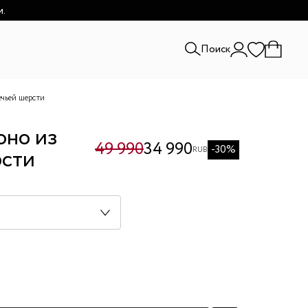
и.
Поиск
ечьей шерсти
оно из
49 990
34 990
-30%
рсти
RUB