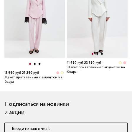
11 690
руб.
23 390
руб.
Жакет приталенный с акцентом на
бедра
13 990
руб.
23 390
руб.
1
Жакет приталенный с акцентом на
Ж
бедра
б
Подписаться на новинки
и акции
Введите ваш e-mail