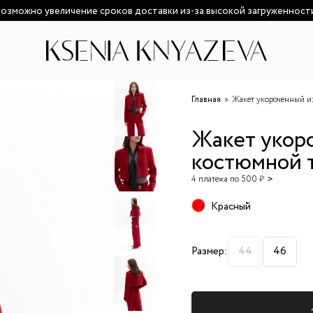
озможно увеличение сроков доставки из-за высокой загруженност
Главная
Жакет укороченный и
Жакет укор
костюмной 
4 платежа по 500 ₽
Красный
Размер:
44
46