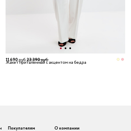
11 690
руб.
23 390
руб.
Жакет приталенный с акцентом на бедра
н
Покупателям
О компании