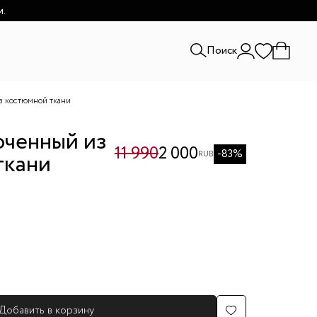
и.
Поиск
з костюмной ткани
оченный из
11 990
2 000
-83%
ткани
RUB
Добавить в корзину