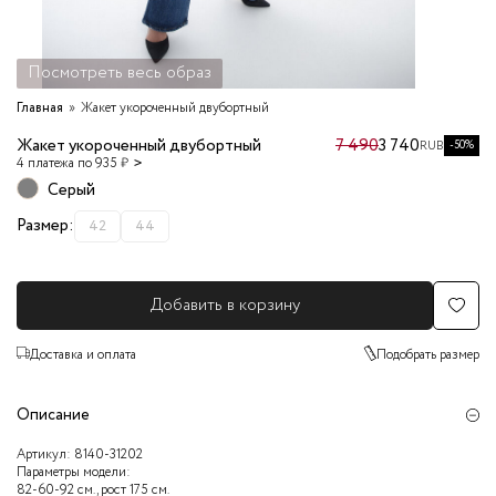
Посмотреть весь образ
Главная
Жакет укороченный двубортный
Жакет укороченный двубортный
7 490
3 740
-50%
RUB
4 платежа по 935 ₽
Серый
Размер:
42
44
Добавить в корзину
Доставка и оплата
Подобрать размер
Описание
Артикул:
8140-31202
Параметры модели:
82-60-92 см., рост 175 см.