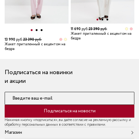
11 690
руб.
23 390
руб.
Жакет приталенный с акцентом на
бедра
13 990
руб.
23 390
руб.
1
Жакет приталенный с акцентом на
Ж
бедра
б
Подписаться на новинки
и акции
Введите ваш e-mail
Подписаться на новости
Нажимая кнопку «подписаться», вы даёте согласие на рекламную рассылку и
обработку персональных данных в соответствии с правилами.
Магазин