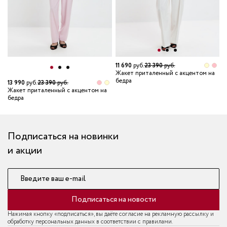
11 690
руб.
23 390
руб.
Жакет приталенный с акцентом на
бедра
13 990
руб.
23 390
руб.
1
Жакет приталенный с акцентом на
Ж
бедра
б
Подписаться на новинки
и акции
Введите ваш e-mail
Подписаться на новости
Нажимая кнопку «подписаться», вы даёте согласие на рекламную рассылку и
обработку персональных данных в соответствии с правилами.