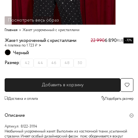
Посмотреть весь образ
Главная
Жакет укороченный с кристаллами
Жакет укороченный с кристаллами
22 990
6 890
-70%
RUB
4 платежа по 1 723 ₽
Черный
Размер:
42
44
46
48
50
Добавить в корзину
Доставка и оплата
Подобрать размер
Описание
Артикул:
8122-31114
Необычный укороченный жакет. Выполнен из костюмной ткани, усыпанной
стразами. Имеет особый дизайнерский фасон: пояс оборачивается вокруг