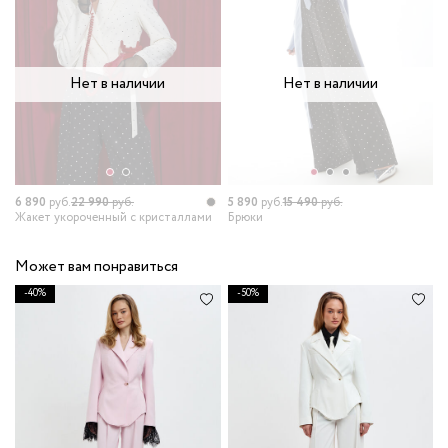
Нет в наличии
Нет в наличии
6 890
руб.
22 990
руб.
5 890
руб.
15 490
руб.
1
Жакет укороченный с кристаллами
Брюки
П
Может вам понравиться
-40%
-50%