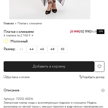
Главная
Платье с клиньями
Платье с клиньями
21 990
10 990
-50%
RUB
4 платежа по 2 748 ₽
Молочный
Размер:
42
44
46
48
50
Добавить в корзину
Доставка и оплата
Подобрать размер
Описание
Артикул:
70352-60214
Элегантное платье-миди с асимметричным подолом и клиньями. Модель
выполнена из лёгкой ткани с нежным принтом в виде мелких геометрических