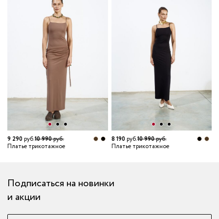
6
П
9 290
руб.
10 990
руб.
8 190
руб.
10 990
руб.
Платье трикотажное
Платье трикотажное
Подписаться на новинки
и акции