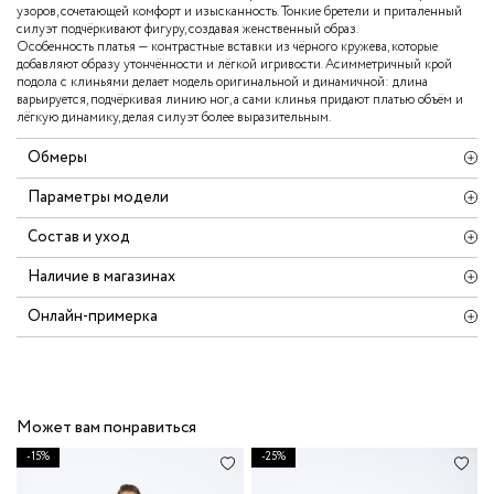
узоров, сочетающей комфорт и изысканность. Тонкие бретели и приталенный
силуэт подчёркивают фигуру, создавая женственный образ.
Особенность платья — контрастные вставки из чёрного кружева, которые
добавляют образу утончённости и лёгкой игривости. Асимметричный крой
подола с клиньями делает модель оригинальной и динамичной: длина
варьируется, подчёркивая линию ног, а сами клинья придают платью объём и
лёгкую динамику, делая силуэт более выразительным.
Обмеры
Параметры модели
Состав и уход
Наличие в магазинах
Онлайн-примерка
Может вам понравиться
-15%
-25%