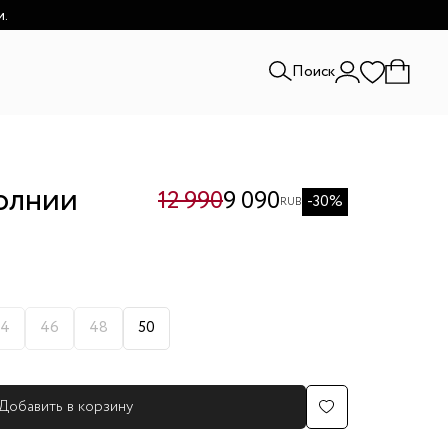
и.
Поиск
олнии
12 990
9 090
-30%
RUB
4
46
48
50
Добавить в корзину