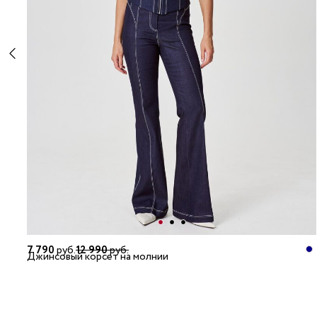
7 790
руб.
12 990
руб.
Джинсовый корсет на молнии