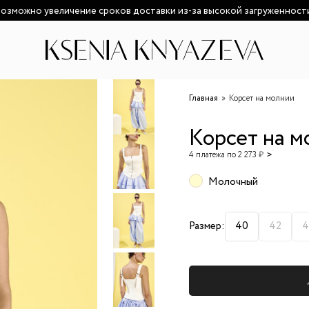
озможно увеличение сроков доставки из-за высокой загруженност
Главная
Корсет на молнии
Корсет на м
4 платежа по 2 273 ₽
Молочный
Размер:
40
42
4