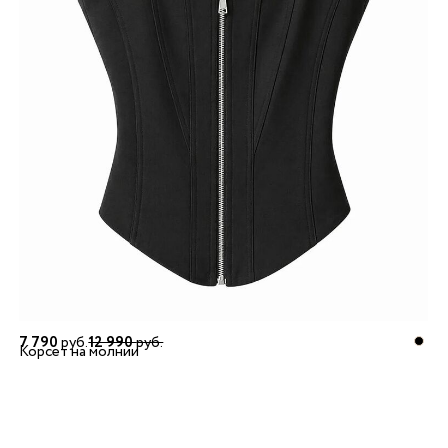
7 790
руб.
12 990
руб.
Корсет на молнии