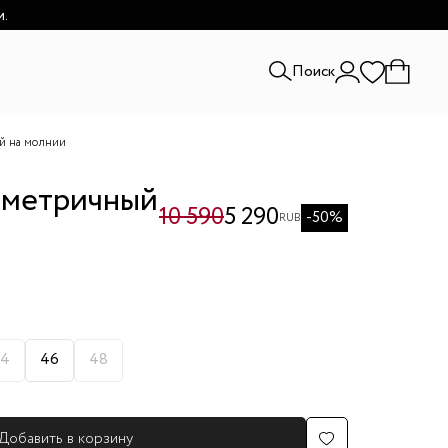
и.
Поиск
й на молнии
мметричный
10 590
5 290
-50%
RUB
4
46
48
Добавить в корзину