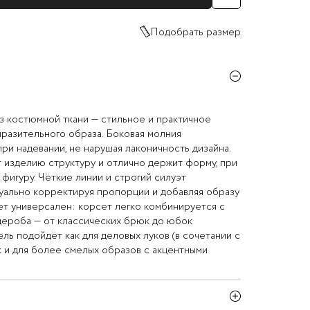
Подобрать размер
з костюмной ткани — стильное и практичное
разительного образа. Боковая молния
ри надевании, не нарушая лаконичность дизайна.
 изделию структуру и отлично держит форму, при
фигуру. Чёткие линии и строгий силуэт
уально корректируя пропорции и добавляя образу
ет универсален: корсет легко комбинируется с
дероба — от классических брюк до юбок
ль подойдёт как для деловых луков (в сочетании с
к и для более смелых образов с акцентными