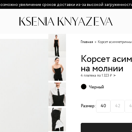
озможно увеличение сроков доставки из-за высокой загруженност
Главная
Корсет асимметричны
Корсет аси
на молнии
4 платежа по 1 323 ₽
Черный
Размер:
40
42
4