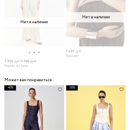
Нет в наличии
Нет в наличии
1 490
руб.
6
Браслет
Б
2 000
руб.
7 790
руб.
Корсет из льна
Может вам понравиться
-40%
-30%