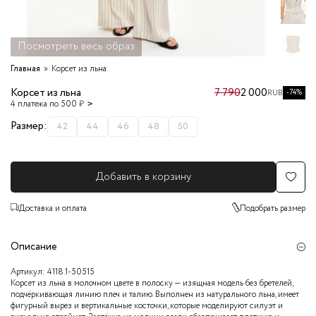
Посмотреть весь образ
Главная
Корсет из льна
Корсет из льна
7 790
2 000
-74%
RUB
4 платежа по 500 ₽
Размер:
42
44
46
48
50
Добавить в корзину
Доставка и оплата
Подобрать размер
Описание
Артикул:
4118.1-50515
Корсет из льна в молочном цвете в полоску — изящная модель без бретелей,
подчёркивающая линию плеч и талию. Выполнен из натурального льна, имеет
фигурный вырез и вертикальные косточки, которые моделируют силуэт и