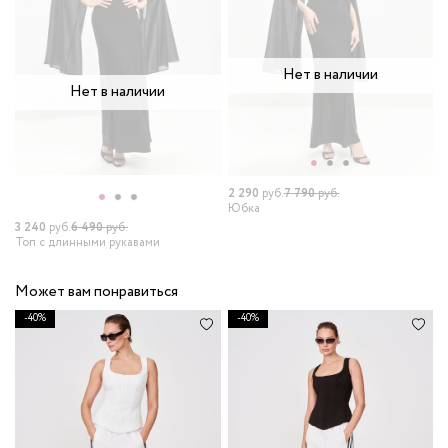
Нет в наличии
Нет в наличии
2 290
руб.
7 790
руб.
Юбка
3 240
руб.
6 490
руб.
Топ с длинными рукавами
Может вам понравиться
-40%
-40%