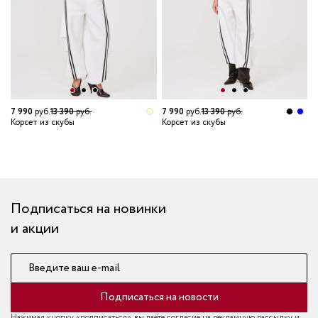
7 990
руб.
13 390
руб.
7 990
руб.
13 390
руб.
6
Корсет из скубы
Корсет из скубы
К
Подписаться на новинки
и акции
Введите ваш e-mail
Подписаться на новости
Нажимая кнопку «подписаться», вы даёте согласие на рекламную рассылку и