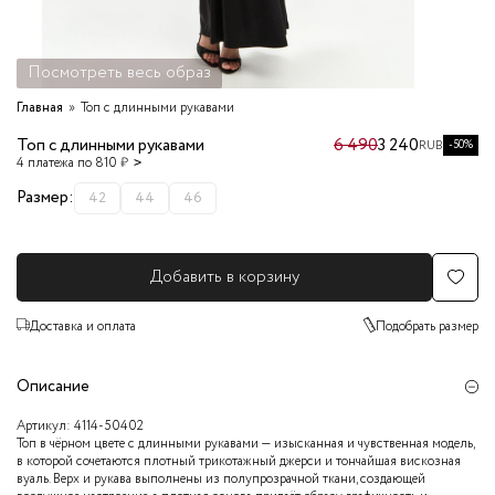
Посмотреть весь образ
Главная
Топ с длинными рукавами
Топ с длинными рукавами
6 490
3 240
-50%
RUB
4 платежа по 810 ₽
Размер:
42
44
46
Добавить в корзину
Доставка и оплата
Подобрать размер
Описание
Артикул:
4114-50402
Топ в чёрном цвете с длинными рукавами — изысканная и чувственная модель,
в которой сочетаются плотный трикотажный джерси и тончайшая вискозная
вуаль. Верх и рукава выполнены из полупрозрачной ткани, создающей