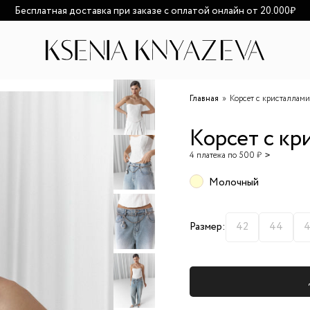
озможно увеличение сроков доставки из-за высокой загруженност
Главная
Корсет с кристаллами
Корсет с кр
4 платежа по 500 ₽
Молочный
Размер:
42
44