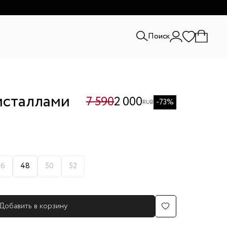
и.
Поиск
исталлами
7 590
2 000
-73%
RUB
46
48
50
52
Добавить в корзину