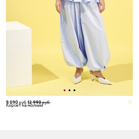
9 090
руб.
12 990
руб.
Корсет на молнии