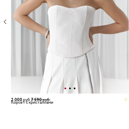
2 000
руб.
7 590
руб.
Корсет с кристаллами