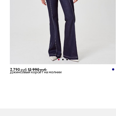
7 790
руб.
12 990
руб.
Джинсовый корсет на молнии