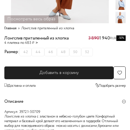
Посмотреть весь образ
Главная
Лонгслив приталенный из хлопка
Лонгслив приталенный из хлопка
3 890
1 940
-50%
RUB
4 платежа по 485 ₽
Размер:
42
44
46
48
50
52
Добавить в корзину
Доставка и оплата
Подобрать размер
Описание
Артикул:
3972.1-50709
Лонгслив из хлопка с эластаном в небесно-голубом цвете. Комфортный
материал и базовый крой делают его незаменимым в гардеробе. Отличный
выбор для повседневного образа: можно носить с джинсами, брюками или