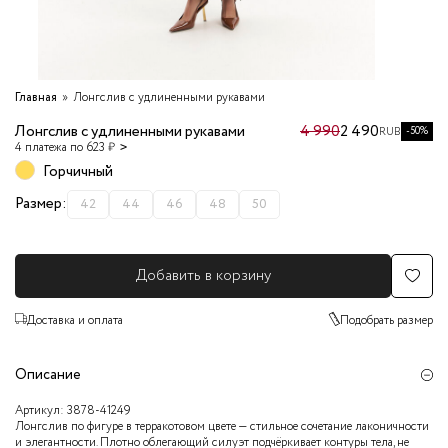
Главная
Лонгслив с удлиненными рукавами
Лонгслив с удлиненными рукавами
4 990
2 490
-50%
RUB
4 платежа по 623 ₽
Горчичный
Размер:
42
44
46
48
50
Добавить в корзину
Доставка и оплата
Подобрать размер
Описание
Артикул:
3878-41249
Лонгслив по фигуре в терракотовом цвете — стильное сочетание лаконичности
и элегантности. Плотно облегающий силуэт подчёркивает контуры тела, не