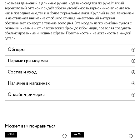
сковывая движений, а длинные рукава идеально садятся по руке. Мягкий
терракотовый оттенок придаёт образу утончённость, гармонично вписываясь
как в повседневные, так и в более формальные луки. Круглый вырез лаконичен
и не отвлекает внимание от общего стиля, а качественный материал
обеспечивает комфорт в течение всего дня. Эта модель легко комбинируется с
разными низами — от классических брюк до юбок миди, позволяя создавать
сбалансированные и модные образы. Практичность и изысканность в каждой
детали.
Обмеры
Параметры модели
Состав и уход
Наличие в магазинах
Онлайн-примерка
Может вам понравиться
-50%
-49%