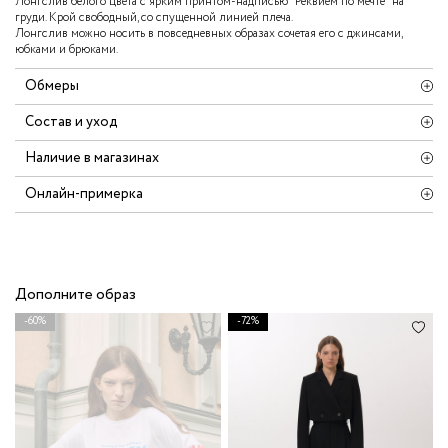
Лонгслив белого цвета с ярким принтом-надписью "Реквием по мечте" на
груди. Крой свободный, со спущенной линией плеча.
Лонгслив можно носить в повседневных образах сочетая его с джинсами,
юбками и брюками.
Обмеры
Состав и уход
Наличие в магазинах
Онлайн-примерка
Дополните образ
-60%
-72%