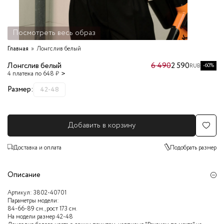
Посмотреть весь образ
Главная
Лонгслив белый
Лонгслив белый
6 490
2 590
-60%
RUB
4 платежа по 648 ₽
Размер:
42-48
Добавить в корзину
Доставка и оплата
Подобрать размер
Описание
Артикул:
3802-40701
Параметры модели:
84-66-89 см., рост 173 см.
На модели размер 42-48