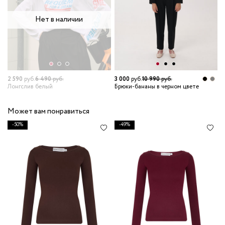
Нет в наличии
2 590
руб.
6 490
руб.
3 000
руб.
10 990
руб.
1
Лонгслив белый
Брюки-бананы в черном цвете
Л
Может вам понравиться
-50%
-49%