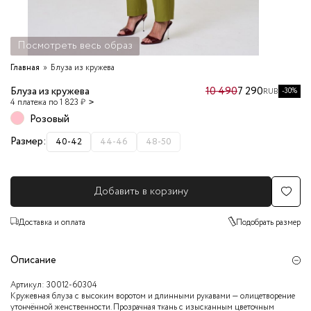
Посмотреть весь образ
Главная
Блуза из кружева
Блуза из кружева
10 490
7 290
-30%
RUB
4 платежа по 1 823 ₽
Розовый
Размер:
40-42
44-46
48-50
Добавить в корзину
Доставка и оплата
Подобрать размер
Описание
Артикул:
30012-60304
Кружевная блуза с высоким воротом и длинными рукавами — олицетворение
утончённой женственности. Прозрачная ткань с изысканным цветочным