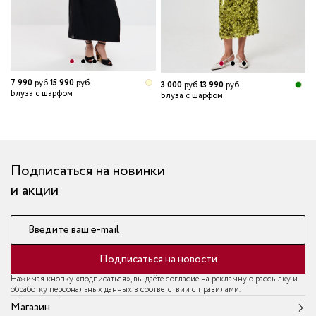
7 990
руб.
15 990
руб.
3 000
руб.
13 990
руб.
Блуза с шарфом
Блуза с шарфом
1
Б
Подписаться на новинки
и акции
Введите ваш e-mail
Подписаться на новости
Нажимая кнопку «подписаться», вы даёте согласие на рекламную рассылку и
обработку персональных данных в соответствии с правилами.
Магазин