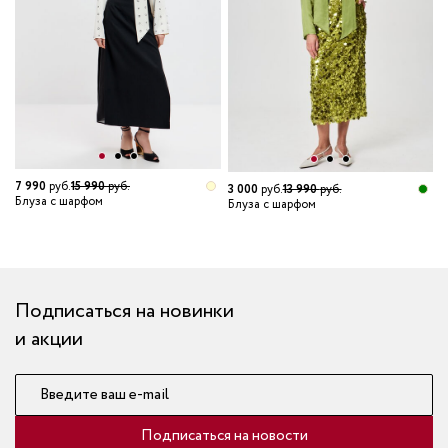
7 990
руб.
15 990
руб.
3 000
руб.
13 990
руб.
Блуза с шарфом
Блуза с шарфом
1
Б
Подписаться на новинки
и акции
Введите ваш e-mail
Подписаться на новости