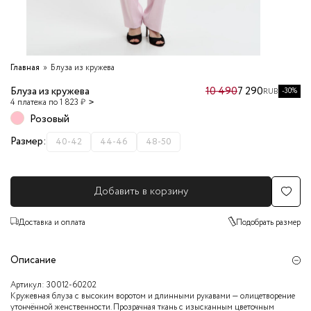
Главная
Блуза из кружева
Блуза из кружева
10 490
7 290
-30%
RUB
4 платежа по 1 823 ₽
Розовый
Размер:
40-42
44-46
48-50
Добавить в корзину
Доставка и оплата
Подобрать размер
Описание
Артикул:
30012-60202
Кружевная блуза с высоким воротом и длинными рукавами — олицетворение
утончённой женственности. Прозрачная ткань с изысканным цветочным