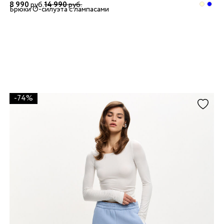
8 990
руб.
14 990
руб.
Брюки О-силуэта с лампасами
-74%