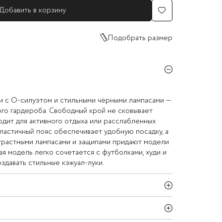
Добавить в корзину
Подобрать размер
 с О-силуэтом и стильными чёрными лампасами —
го гардероба. Свободный крой не сковывает
одит для активного отдыха или расслабленных
ластичный пояс обеспечивает удобную посадку, а
нтрастными лампасами и защипами придают модели
ая модель легко сочетается с футболками, худи и
здавать стильные кэжуал-луки.