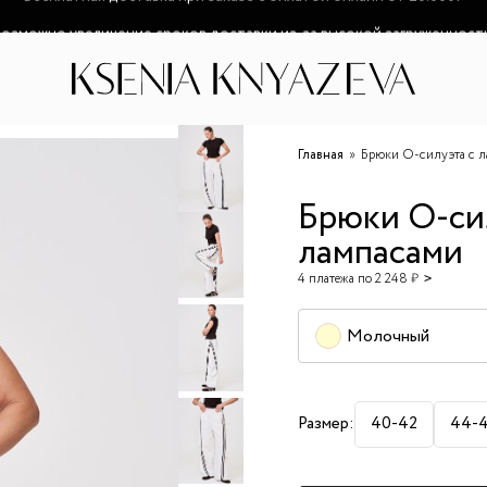
озможно увеличение сроков доставки из-за высокой загруженност
Главная
Брюки О-силуэта с 
Брюки О-си
лампасами
4 платежа по 2 248 ₽
Молочный
Размер:
40-42
44-