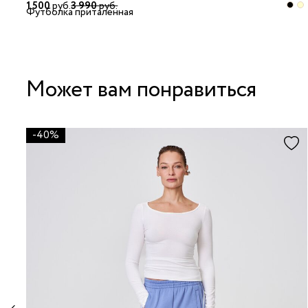
1 500
руб.
3 990
руб.
Футболка приталенная
Может вам понравиться
-40%