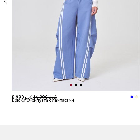
8 990
руб.
14 990
руб.
Брюки О-силуэта с лампасами