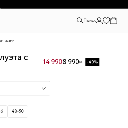
и.
Поиск
лампасами
луэта с
14 990
8 990
-40%
RUB
46
48-50