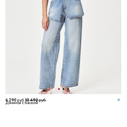
6 290
руб.
10 490
руб.
Джинсы с баской