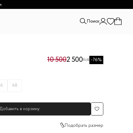
и.
Поиск
10 500
2 500
-76%
RUB
46
48
Добавить в корзину
Подобрать размер