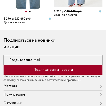
6 290
руб.
10 490
руб.
Джинсы с баской
6 290
руб.
10 490
руб.
3
Джинсы прямые
Д
Подписаться на новинки
и акции
Введите ваш e-mail
Подписаться на новости
Нажимая кнопку «подписаться», вы даёте согласие на рекламную рассылку и
обработку персональных данных в соответствии с правилами.
Магазин
Покупателям
О компании