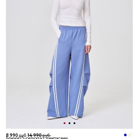
8 990
руб.
14 990
руб.
Брюки О-силуэта с лампасами