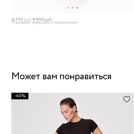
4 990
руб.
9 990
руб.
Манишка-оверсайз с капюшоном
Может вам понравиться
-40%