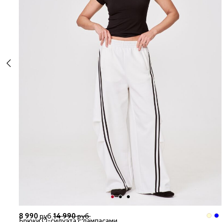
8 990
руб.
14 990
руб.
Брюки О-силуэта с лампасами