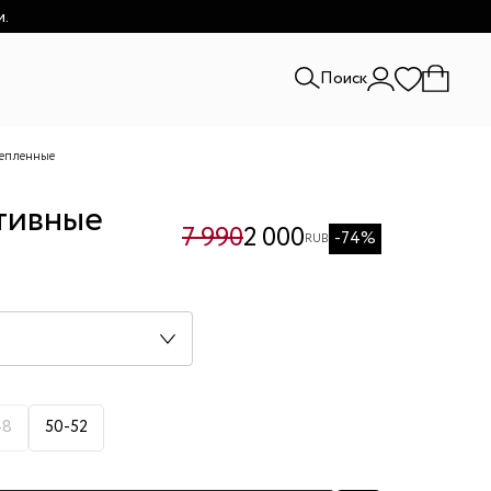
и.
Поиск
тепленные
тивные
7 990
2 000
-74%
RUB
48
50-52