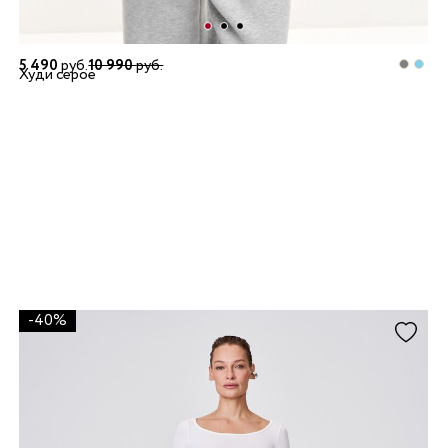
5 490
руб.
10 990
руб.
Худи серое
-40%