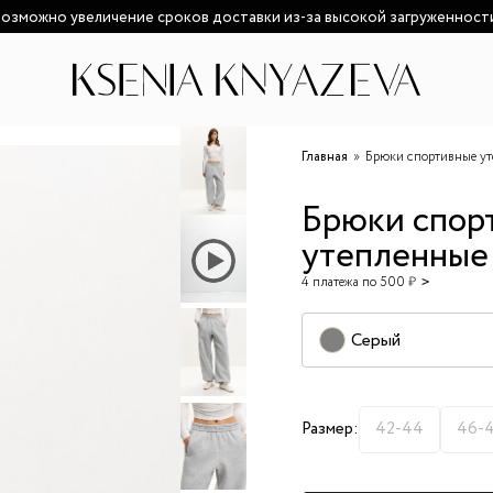
озможно увеличение сроков доставки из-за высокой загруженност
Главная
Брюки спортивные у
Брюки спор
утепленные
4 платежа по 500 ₽
Серый
Размер:
42-44
46-