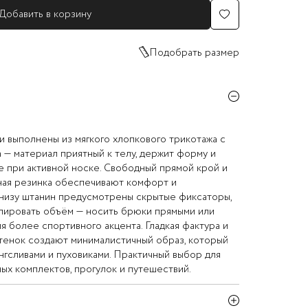
Добавить в корзину
Подобрать размер
 выполнены из мягкого хлопкового трикотажа с
— материал приятный к телу, держит форму и
е при активной носке. Свободный прямой крой и
ная резинка обеспечивают комфорт и
Внизу штанин предусмотрены скрытые фиксаторы,
лировать объём — носить брюки прямыми или
я более спортивного акцента. Гладкая фактура и
тенок создают минималистичный образ, который
онгсливами и пуховиками. Практичный выбор для
х комплектов, прогулок и путешествий.