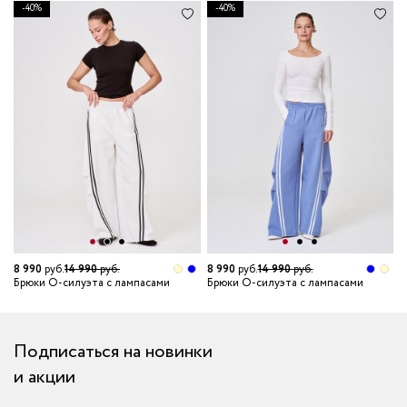
-40%
-40%
2
8 990
руб.
14 990
руб.
8 990
руб.
14 990
руб.
Б
Брюки О-силуэта с лампасами
Брюки О-силуэта с лампасами
Подписаться на новинки
и акции