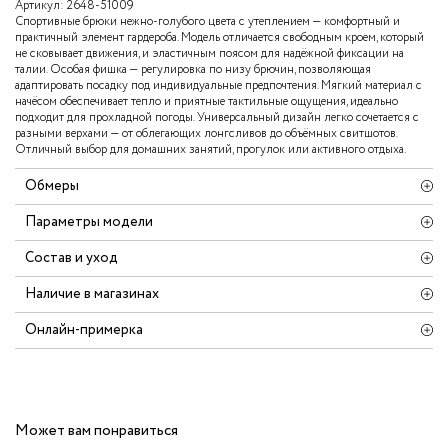
Артикул:
2648-51009
Спортивные брюки нежно-голубого цвета с утеплением — комфортный и
практичный элемент гардероба. Модель отличается свободным кроем, который
не сковывает движения, и эластичным поясом для надёжной фиксации на
талии. Особая фишка — регулировка по низу брючин, позволяющая
адаптировать посадку под индивидуальные предпочтения. Мягкий материал с
начёсом обеспечивает тепло и приятные тактильные ощущения, идеально
подходит для прохладной погоды. Универсальный дизайн легко сочетается с
разными верхами — от облегающих лонгсливов до объёмных свитшотов.
Отличный выбор для домашних занятий, прогулок или активного отдыха.
Обмеры
Параметры модели
Состав и уход
Наличие в магазинах
Онлайн-примерка
Может вам понравиться