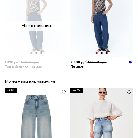
Нет в наличии
1 890
руб.
6 490
руб.
4 000
руб.
14 990
руб.
3
Топ в бельевом стиле
Джинсы
Б
Может вам понравиться
-40%
-40%