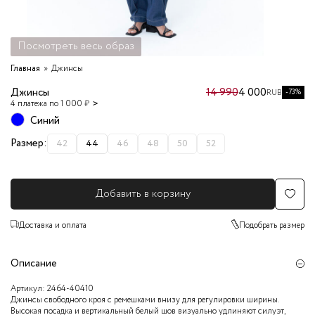
Посмотреть весь образ
Главная
Джинсы
Джинсы
14 990
4 000
-73%
RUB
4 платежа по 1 000 ₽
Синий
Размер:
42
44
46
48
50
52
Добавить в корзину
Доставка и оплата
Подобрать размер
Описание
Артикул:
2464-40410
Джинсы свободного кроя с ремешками внизу для регулировки ширины.
Высокая посадка и вертикальный белый шов визуально удлиняют силуэт,