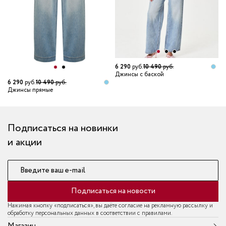
6 290
руб.
10 490
руб.
Джинсы с баской
6 290
руб.
10 490
руб.
3
Джинсы прямые
Д
Подписаться на новинки
и акции
Введите ваш e-mail
Подписаться на новости
Нажимая кнопку «подписаться», вы даёте согласие на рекламную рассылку и
обработку персональных данных в соответствии с правилами.
Магазин