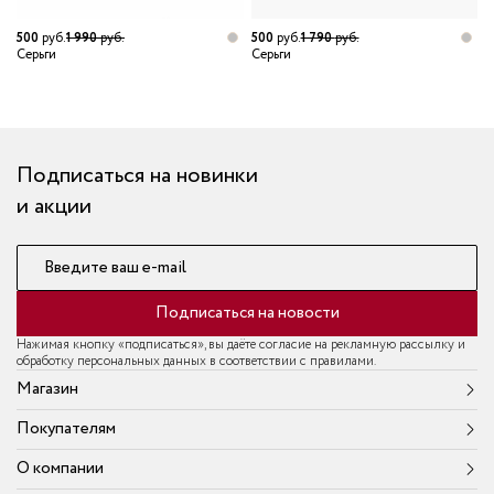
500
руб.
1 990
руб.
500
руб.
1 790
руб.
Серьги
Серьги
5
С
Подписаться на новинки
и акции
Введите ваш e-mail
Подписаться на новости
Нажимая кнопку «подписаться», вы даёте согласие на рекламную рассылку и
обработку персональных данных в соответствии с правилами.
Магазин
Покупателям
О компании