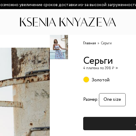
озможно увеличение сроков доставки из-за высокой загруженност
Главная
Серьги
Серьги
4 платежа по 398 ₽
Золотой
Размер:
One size