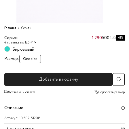
Главная
Серьги
Серьги
1 290
500
-61%
RUB
4 платежа по 125 ₽
Бирюзовый
Размер:
One size
Добавить в корзину
Доставка и оплата
Подобрать размер
Описание
Артикул:
10.502-51208
Состав и уход