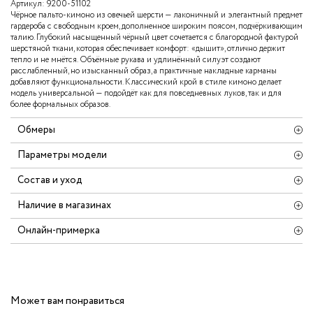
Артикул:
9200-51102
Чёрное пальто-кимоно из овечьей шерсти — лаконичный и элегантный предмет
гардероба с свободным кроем, дополненное широким поясом, подчёркивающим
талию. Глубокий насыщенный чёрный цвет сочетается с благородной фактурой
шерстяной ткани, которая обеспечивает комфорт: «дышит», отлично держит
тепло и не мнётся. Объёмные рукава и удлинённый силуэт создают
расслабленный, но изысканный образ, а практичные накладные карманы
добавляют функциональности. Классический крой в стиле кимоно делает
модель универсальной — подойдёт как для повседневных луков, так и для
более формальных образов.
Обмеры
Параметры модели
Состав и уход
Наличие в магазинах
Онлайн-примерка
Может вам понравиться