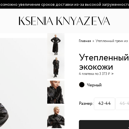
озможно увеличение сроков доставки из-за высокой загруженност
Главная
Утепленный тренч из
Утепленный
экокожи
4 платежа по 3 373 ₽
Черный
Размер:
42-44
46-