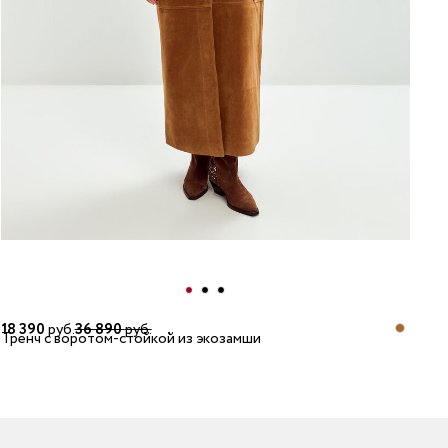
18 390
руб.
36 890
руб.
Тренч с воротом-стойкой из экозамши