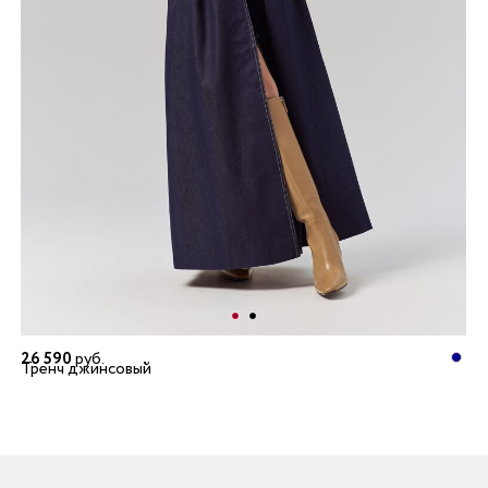
26 590
руб.
Тренч джинсовый