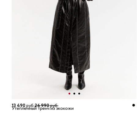
13 490
руб.
26 990
руб.
Утепленный тренч из экокожи