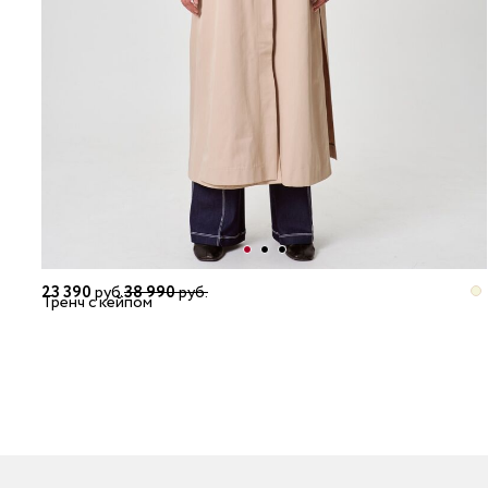
23 390
руб.
38 990
руб.
Тренч с кейпом