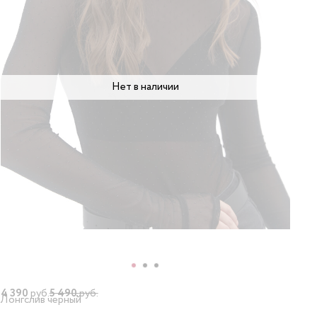
Нет в наличии
4 390
руб.
5 490
руб.
Лонгслив черный