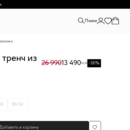
и.
Поиск
 экокожи
 тренч из
26 990
13 490
-50%
RUB
48
50-52
Добавить в корзину