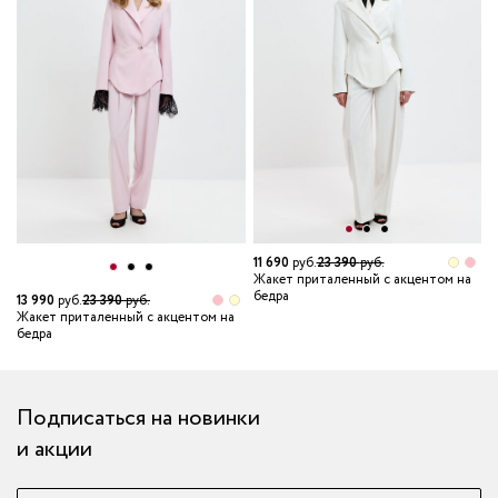
11 690
руб.
23 390
руб.
Жакет приталенный с акцентом на
бедра
13 990
руб.
23 390
руб.
1
Жакет приталенный с акцентом на
Ж
бедра
б
Подписаться на новинки
и акции