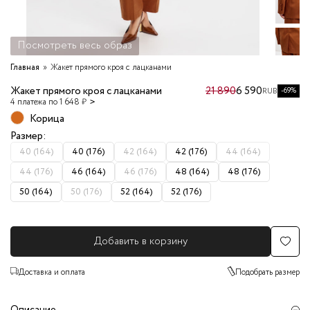
Посмотреть весь образ
Главная
Жакет прямого кроя с лацканами
Жакет прямого кроя с лацканами
21 890
6 590
-69%
RUB
4 платежа по 1 648 ₽
Корица
Размер:
40 (164)
40 (176)
42 (164)
42 (176)
44 (164)
44 (176)
46 (164)
46 (176)
48 (164)
48 (176)
50 (164)
50 (176)
52 (164)
52 (176)
Добавить в корзину
Доставка и оплата
Подобрать размер
Описание