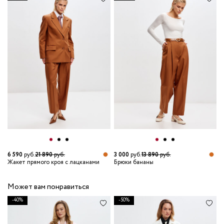
1
С
6 590
руб.
21 890
руб.
3 000
руб.
13 890
руб.
Жакет прямого кроя с лацканами
Брюки бананы
Может вам понравиться
-40%
-50%