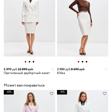
6 890
руб.
22 890
руб.
2 000
руб.
8 690
руб.
1
Приталенный двубортный жакет
Юбка
Л
Может вам понравиться
-40%
-50%