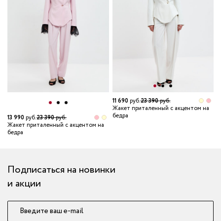
11 690
руб.
23 390
руб.
Жакет приталенный с акцентом на
бедра
13 990
руб.
23 390
руб.
1
Жакет приталенный с акцентом на
Ж
бедра
б
Подписаться на новинки
и акции
Введите ваш e-mail