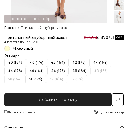
Посмотреть весь образ
Главная
Приталенный двубортный жакет
Приталенный двубортный жакет
22 890
6 890
-69%
RUB
4 платежа по 1 723 ₽
Молочный
Размер:
40 (164)
40 (176)
42 (164)
42 (176)
44 (164)
44 (176)
46 (164)
46 (176)
48 (164)
48 (176)
50 (164)
50 (176)
52 (164)
52 (176)
Добавить в корзину
Доставка и оплата
Подобрать размер
Описание