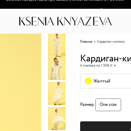
озможно увеличение сроков доставки из-за высокой загруженност
Главная
Кардиган-кимоно
Кардиган-к
4 платежа по 1 598 ₽
Желтый
Размер:
One size