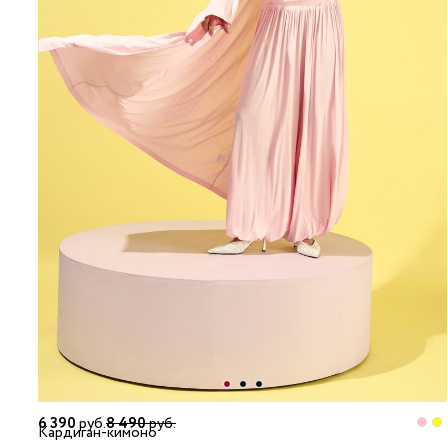
6 390
руб.
8 490
руб.
Кардиган-кимоно