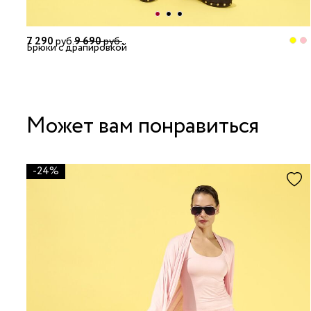
7 290
руб.
9 690
руб.
Брюки с драпировкой
Может вам понравиться
-24%