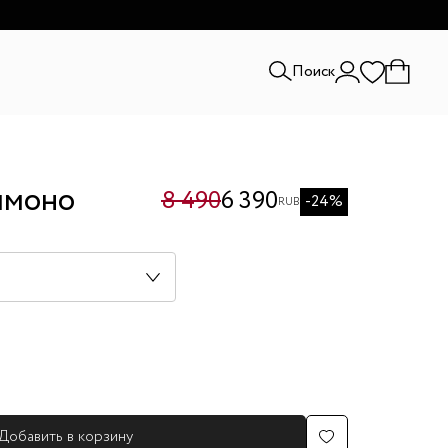
и.
Поиск
имоно
8 490
6 390
-24%
RUB
Добавить в корзину