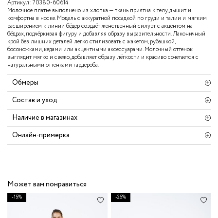
Артикул:
70380-60614
Молочное платье выполнено из хлопка — ткань приятна к телу, дышит и
комфортна в носке. Модель с аккуратной посадкой по груди и талии и мягким
расширением к линии бёдер создаёт женственный силуэт с акцентом на
бёдрах, подчёркивая фигуру и добавляя образу выразительности. Лаконичный
крой без лишних деталей легко стилизовать с жакетом, рубашкой,
босоножками, кедами или акцентными аксессуарами. Молочный оттенок
выглядит мягко и свежо, добавляет образу лёгкости и красиво сочетается с
натуральными оттенками гардероба.
Обмеры
Состав и уход
Наличие в магазинах
Онлайн-примерка
Может вам понравиться
-15%
-25%