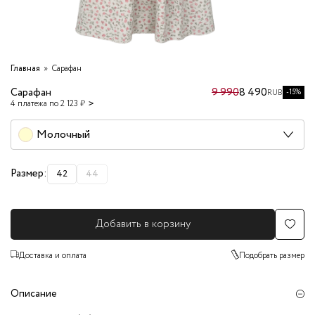
Главная
Сарафан
Сарафан
9 990
8 490
-15%
RUB
4 платежа по 2 123 ₽
Молочный
Размер:
42
44
Добавить в корзину
Доставка и оплата
Подобрать размер
Описание