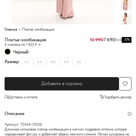
Главная
Платье-комбинация
Платье-комбинация
10 990
7 690
-30%
RUB
4 платежа по 1 923 ₽
Черный
Размер:
42
44
46
48
50
Добавить в корзину
Доставка и оплата
Подобрать размер
Описание
Артикул:
70346-51036
Длинное сатиновое платье-комбинация в мягком пудровом оттенке, которое
подчеркивает фигуру и добавляет образу нежного сияния. Лёгкая шнуровка на