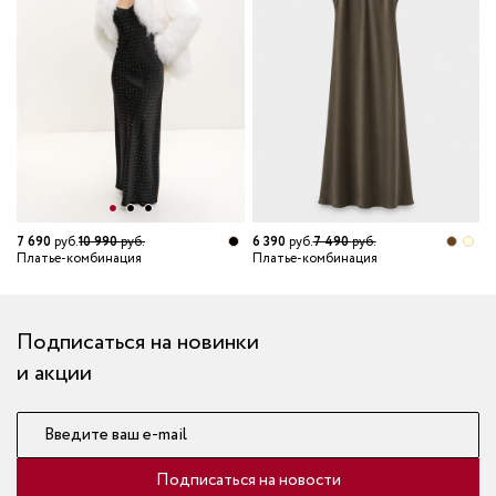
7 690
руб.
10 990
руб.
6 390
руб.
7 490
руб.
5
Платье-комбинация
Платье-комбинация
П
Подписаться на новинки
и акции
Введите ваш e-mail
Подписаться на новости