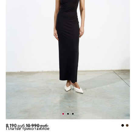
8 190
руб.
10 990
руб.
Платье трикотажное