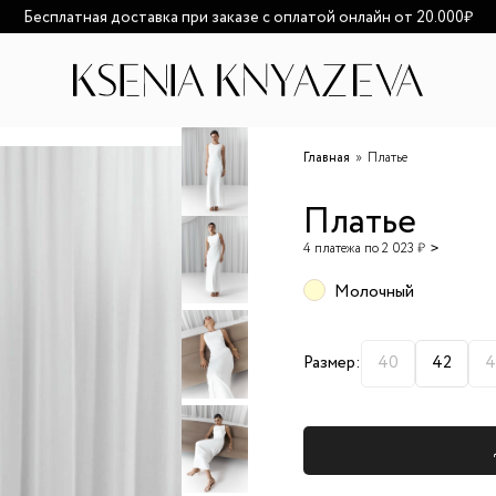
озможно увеличение сроков доставки из-за высокой загруженност
Главная
Платье
Платье
4 платежа по 2 023 ₽
Молочный
Размер:
40
42
4