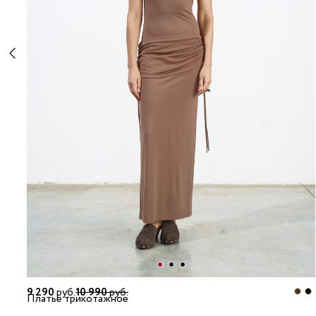
9 290
руб.
10 990
руб.
Платье трикотажное