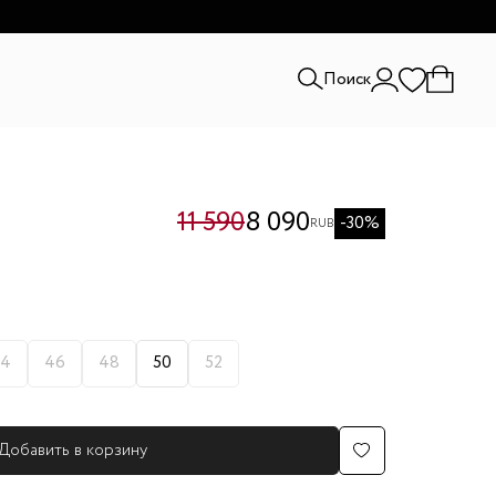
и.
Поиск
11 590
8 090
-30%
RUB
4
46
48
50
52
Добавить в корзину