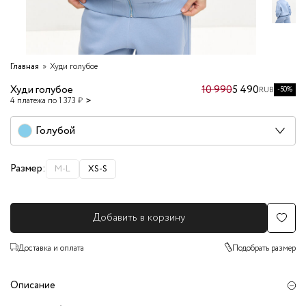
Главная
Худи голубое
Худи голубое
10 990
5 490
-50%
RUB
4 платежа по 1 373 ₽
Голубой
Размер:
M-L
XS-S
Добавить в корзину
Доставка и оплата
Подобрать размер
Описание