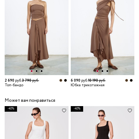
2 690
руб.
3 790
руб.
6 090
руб.
10 190
руб.
3
Топ-бандо
Юбка трикотажная
Н
Может вам понравиться
-40%
-40%