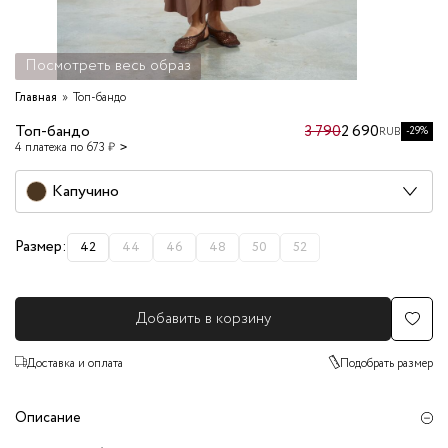
Посмотреть весь образ
Главная
Топ-бандо
Топ-бандо
3 790
2 690
-29%
RUB
4 платежа по 673 ₽
Капучино
Размер:
42
44
46
48
50
52
Добавить в корзину
Доставка и оплата
Подобрать размер
Описание