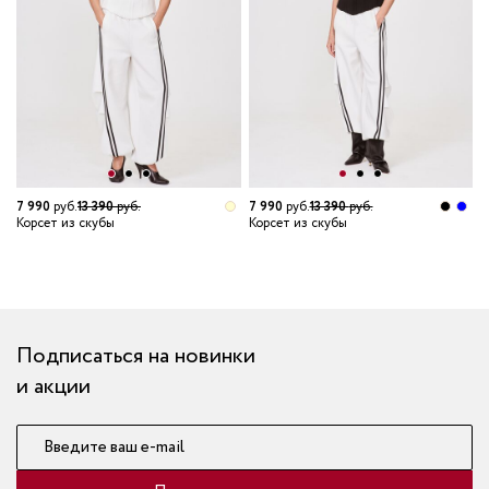
7 990
руб.
13 390
руб.
7 990
руб.
13 390
руб.
6
Корсет из скубы
Корсет из скубы
К
Подписаться на новинки
и акции
Введите ваш e-mail