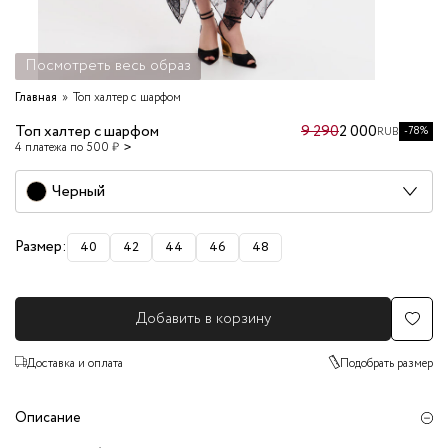
Посмотреть весь образ
Главная
Топ халтер с шарфом
Топ халтер с шарфом
9 290
2 000
-78%
RUB
4 платежа по 500 ₽
Черный
Размер:
40
42
44
46
48
Добавить в корзину
Доставка и оплата
Подобрать размер
Описание