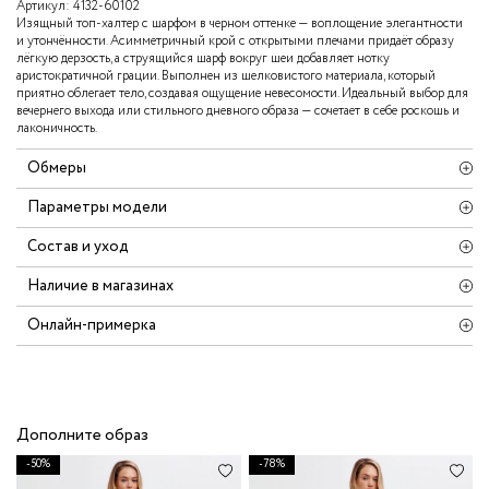
Артикул:
4132-60102
Изящный топ-халтер с шарфом в черном оттенке — воплощение элегантности
и утончённости. Асимметричный крой с открытыми плечами придаёт образу
лёгкую дерзость, а струящийся шарф вокруг шеи добавляет нотку
аристократичной грации. Выполнен из шелковистого материала, который
приятно облегает тело, создавая ощущение невесомости. Идеальный выбор для
вечернего выхода или стильного дневного образа — сочетает в себе роскошь и
лаконичность.
Обмеры
Параметры модели
Состав и уход
Наличие в магазинах
Онлайн-примерка
Дополните образ
-50%
-78%