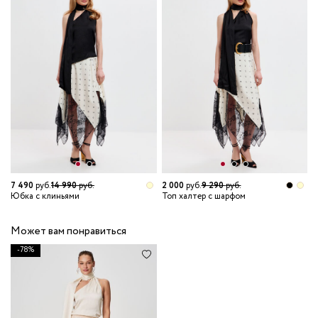
7 490
руб.
14 990
руб.
2 000
руб.
9 290
руб.
1
Юбка с клиньями
Топ халтер с шарфом
Р
Может вам понравиться
-78%