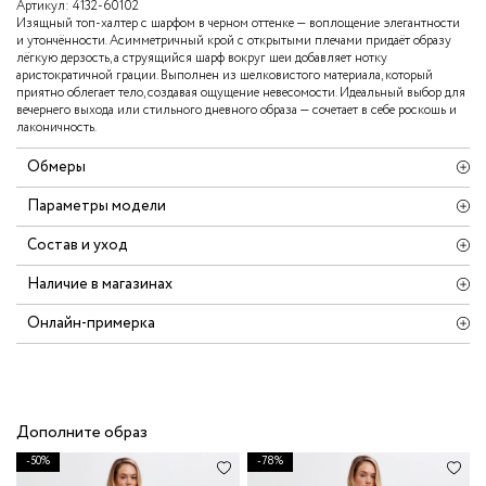
Артикул:
4132-60102
Изящный топ-халтер с шарфом в черном оттенке — воплощение элегантности
и утончённости. Асимметричный крой с открытыми плечами придаёт образу
лёгкую дерзость, а струящийся шарф вокруг шеи добавляет нотку
аристократичной грации. Выполнен из шелковистого материала, который
приятно облегает тело, создавая ощущение невесомости. Идеальный выбор для
вечернего выхода или стильного дневного образа — сочетает в себе роскошь и
лаконичность.
Обмеры
Параметры модели
Состав и уход
Наличие в магазинах
Онлайн-примерка
Дополните образ
-50%
-78%