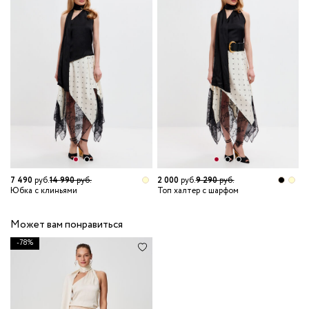
7 490
руб.
14 990
руб.
2 000
руб.
9 290
руб.
1
Юбка с клиньями
Топ халтер с шарфом
Р
Может вам понравиться
-78%