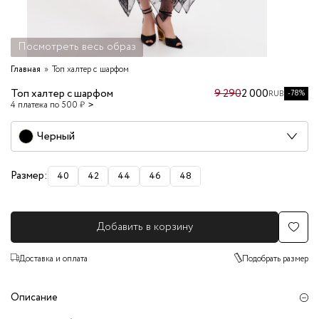
Посмотреть весь образ
Главная
Топ халтер с шарфом
Топ халтер с шарфом
9 290
2 000
-78%
RUB
4 платежа по 500 ₽
Черный
Размер:
40
42
44
46
48
Добавить в корзину
Доставка и оплата
Подобрать размер
Описание