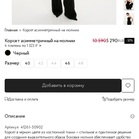
Главная
Корсет асимметричный на молнии
Корсет асимметричный на молнии
10 590
5 290
-50%
RUB
4 платежа по 1 323 ₽
Черный
Размер:
40
42
44
46
48
Добавить в корзину
Доставка и оплата
Подобрать размер
Описание
Артикул:
4126.1-50902
Корсет в чёрном цвете из костюмной ткани — стильное и практичное решение
для создания выразительного образа. Боковая молния обеспечивает удобство