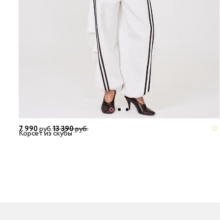
7 990
руб.
13 390
руб.
Корсет из скубы