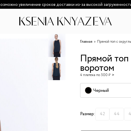
озможно увеличение сроков доставки из-за высокой загруженност
Главная
Прямой топ с округл
Прямой топ 
воротом
4 платежа по 500 ₽
Черный
Размер:
42
44