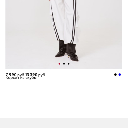
7 990
руб.
13 390
руб.
Корсет из скубы