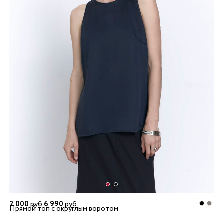
2 000
руб.
6 990
руб.
Прямой топ с округлым воротом