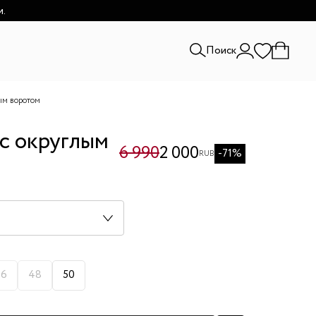
и.
Поиск
ым воротом
с округлым
6 990
2 000
-71%
RUB
46
48
50