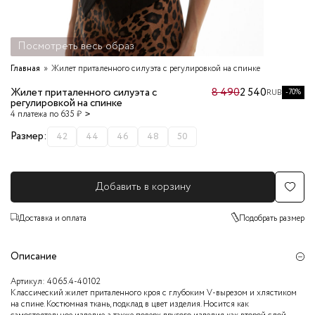
Посмотреть весь образ
Главная
Жилет приталенного силуэта с регулировкой на спинке
Жилет приталенного силуэта с
8 490
2 540
-70%
RUB
регулировкой на спинке
4 платежа по 635 ₽
Размер:
42
44
46
48
50
Добавить в корзину
Доставка и оплата
Подобрать размер
Описание
Артикул:
4065.4-40102
Классический жилет приталенного кроя с глубоким V-вырезом и хлястиком
на спине. Костюмная ткань, подклад в цвет изделия. Носится как