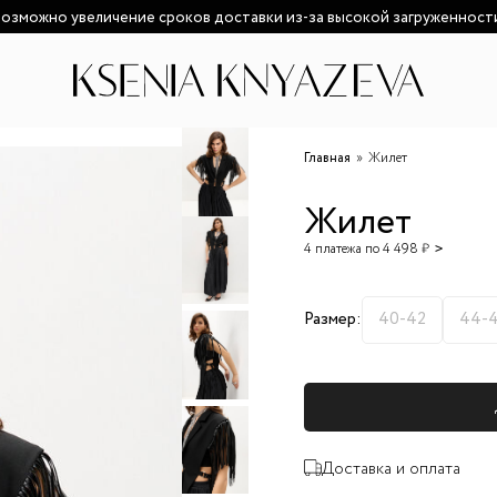
озможно увеличение сроков доставки из-за высокой загруженност
Главная
Жилет
Жилет
4 платежа по 4 498 ₽
Размер:
40-42
44-
Доставка и оплата