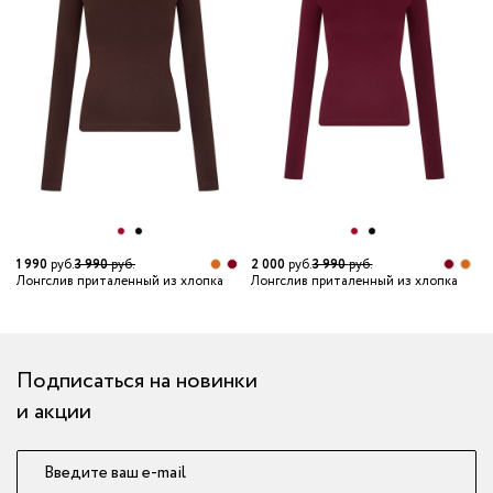
2
Л
1 990
руб.
3 990
руб.
2 000
руб.
3 990
руб.
Лонгслив приталенный из хлопка
Лонгслив приталенный из хлопка
Подписаться на новинки
и акции
Введите ваш e-mail