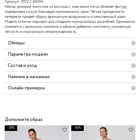
Артикул:
3972.2-60104
Нежно‑розовый лонгслив из вискозы с эластаном мягко облегает фигуру,
подчёркивая силуэт благодаря приталенному крою. Лёгкая прозрачность
материала придаёт образу деликатную воздушность и женственный шарм.
Модель отлично подходит для создания многослойных ансамблей. Гармонично
сочетается с джинсами, жакетами и юбками, добавляя комплекту утончённую
лёгкость и изысканную непринуждённость.
Обмеры
Параметры модели
Состав и уход
Наличие в магазинах
Онлайн-примерка
Дополните образ
-50%
-40%