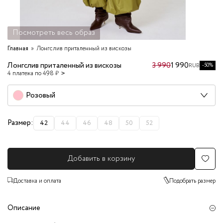
Посмотреть весь образ
Главная
Лонгслив приталенный из вискозы
Лонгслив приталенный из вискозы
3 990
1 990
-50%
RUB
4 платежа по 498 ₽
Розовый
Размер:
42
44
46
48
50
52
Добавить в корзину
Доставка и оплата
Подобрать размер
Описание