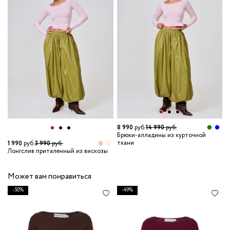
8 990
руб.
14 990
руб.
8
Брюки-алладины из курточной
П
ткани
1 990
руб.
3 990
руб.
Лонгслив приталенный из вискозы
Может вам понравиться
-50%
-49%