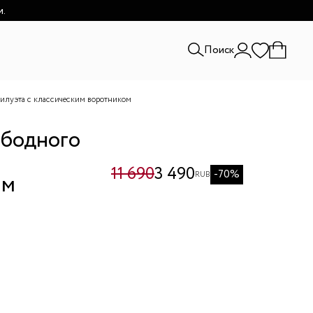
и.
Поиск
силуэта с классическим воротником
ободного
11 690
3 490
-70%
им
RUB