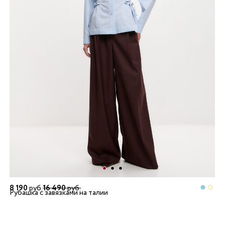
8 190
руб.
16 490
руб.
Рубашка с завязками на талии