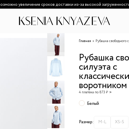
озможно увеличение сроков доставки из-за высокой загруженност
Главная
Рубашка свободного 
Рубашка св
силуэта с
классическ
воротником
4 платежа по 873 ₽
Белый
Размер:
M-L
XS-S