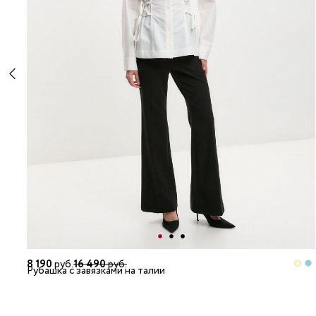
8 190
руб.
16 490
руб.
Рубашка с завязками на талии