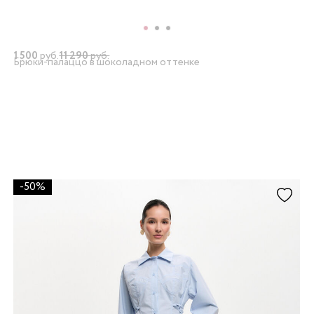
1 500
руб.
11 290
руб.
Брюки-палаццо в шоколадном оттенке
-50%