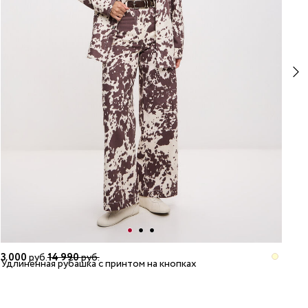
3 000
руб.
14 990
руб.
Удлинённая рубашка с принтом на кнопках
5 