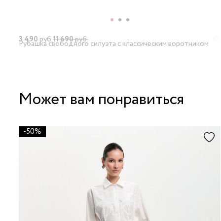
3 490
руб.
11 690
руб.
Рубашка свободного силуэта с классическим воротником
Может вам понравиться
-50%