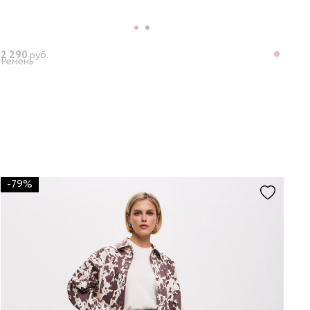
2 290
руб.
Ремень
-79%