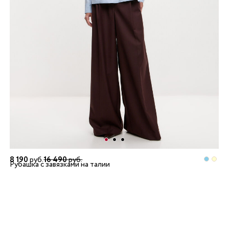
8 190
руб.
16 490
руб.
Рубашка с завязками на талии