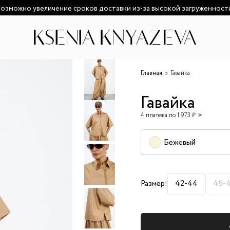
озможно увеличение сроков доставки из-за высокой загруженност
Главная
Гавайка
Гавайка
4 платежа по 1 973 ₽
Бежевый
Размер:
42-44
46-