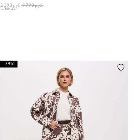
2 390
руб.
4 790
руб.
Сланцы
-79%