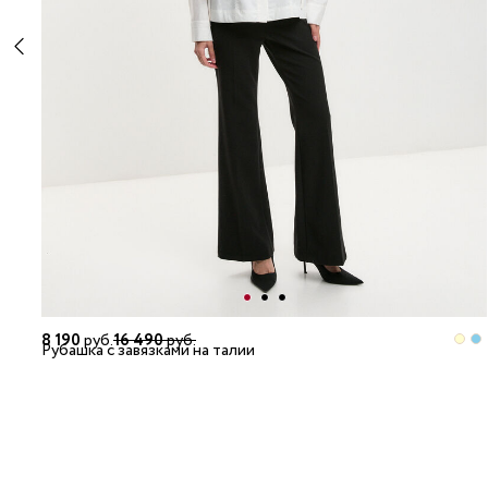
8 190
руб.
16 490
руб.
Рубашка с завязками на талии