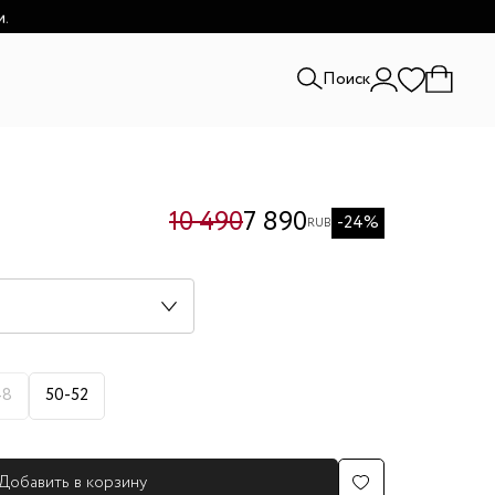
и.
Поиск
10 490
7 890
-24%
RUB
48
50-52
Добавить в корзину