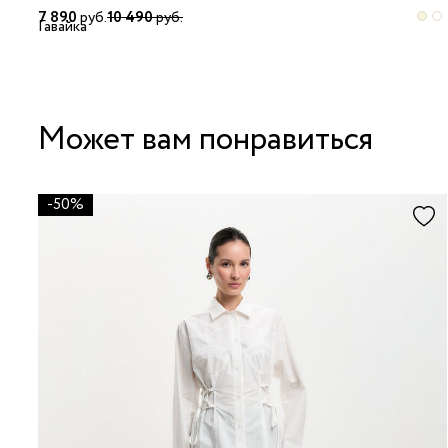
7 890
руб.
10 490
руб.
Гавайка
Может вам понравиться
-50%