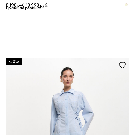
8 190
руб.
10 990
руб.
Брюки на резинке
-50%