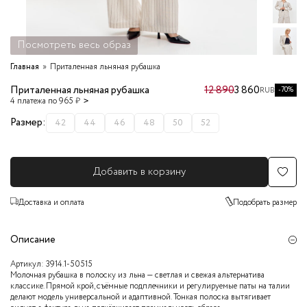
Посмотреть весь образ
Главная
Приталенная льняная рубашка
Приталенная льняная рубашка
12 890
3 860
-70%
RUB
4 платежа по 965 ₽
Размер:
42
44
46
48
50
52
Добавить в корзину
Доставка и оплата
Подобрать размер
Описание
Артикул:
3914.1-50515
Молочная рубашка в полоску из льна — светлая и свежая альтернатива
классике. Прямой крой, съёмные подплечники и регулируемые паты на талии
делают модель универсальной и адаптивной. Тонкая полоска вытягивает