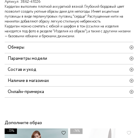
Артикул:
3862-41026
Кардиган выполнен плотной аккуратной вязкой. Глубокий бордовый цвет
позволит создать уютные образы даже для непогоды. Имеет акцентные
пуговицы в виде перламутровых пуговиц "сердце". Распущенные нити на
манжетах добавляют образу легкую стильную небрежность.
Кардиган можно сочетать с юбкой и шарфом в тон (ссылки на изделия
находятся под фото в разделе "Изделия из образа"), а также с другими низами
— базовыми юбками и брюками, джинсами.
Обмеры
Параметры модели
Состав и уход
Наличие в магазинах
Онлайн-примерка
Дополните образ
-73%
-74%