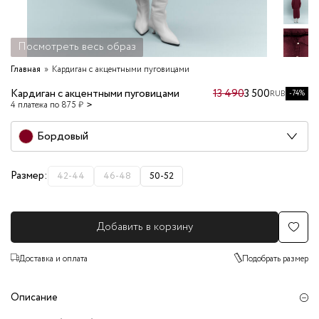
Посмотреть весь образ
Главная
Кардиган с акцентными пуговицами
Кардиган с акцентными пуговицами
13 490
3 500
-74%
RUB
4 платежа по 875 ₽
Бордовый
Размер:
42-44
46-48
50-52
Добавить в корзину
Доставка и оплата
Подобрать размер
Описание