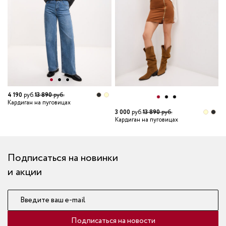
4 190
руб.
13 890
руб.
4
Кардиган на пуговицах
К
3 000
руб.
13 890
руб.
Кардиган на пуговицах
Подписаться на новинки
и акции
Введите ваш e-mail
Подписаться на новости