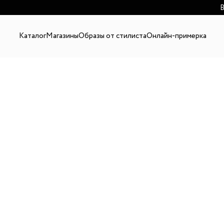
В
Каталог
Магазины
Образы от стилиста
Онлайн-примерка