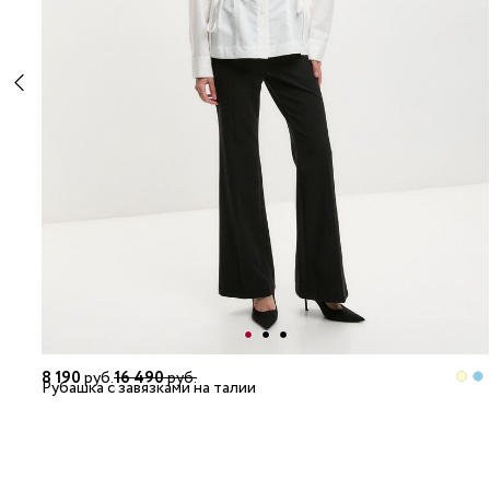
8 190
руб.
16 490
руб.
Рубашка с завязками на талии