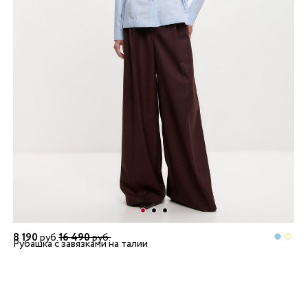
8 190
руб.
16 490
руб.
Рубашка с завязками на талии